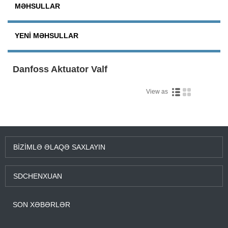
MƏHSULLAR
YENI MƏHSULLAR
Danfoss Aktuator Valf
View as
BIZIMLƏ ƏLAQƏ SAXLAYIN
SDCHENXUAN
SON XƏBƏRLƏR