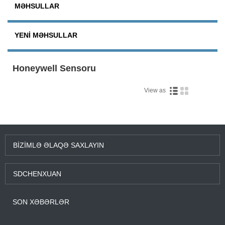
MƏHSULLAR
YENI MƏHSULLAR
Honeywell Sensoru
View as
BIZIMLƏ ƏLAQƏ SAXLAYIN
SDCHENXUAN
SON XƏBƏRLƏR