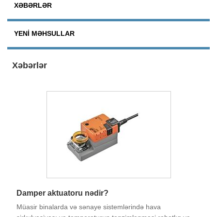
XƏBƏRLƏR
YENI MƏHSULLAR
Xəbərlər
Damper aktuatoru nədir?
Müasir binalarda və sənaye sistemlərində hava