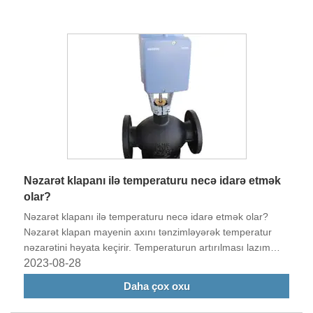
Nəzarət klapanı ilə temperaturu necə idarə etmək
olar?
Nəzarət klapanı ilə temperaturu necə idarə etmək olar?
Nəzarət klapan mayenin axını tənzimləyərək temperatur
nəzarətini həyata keçirir. Temperaturun artırılması lazım
olduqda, nəzarət klapan mayenin axını sürətini artıra və
2023-08-28
idarə olunan mühitə daha çox istilik ötürə bilər və bununla
Daha çox oxu
da temperaturu artırır.