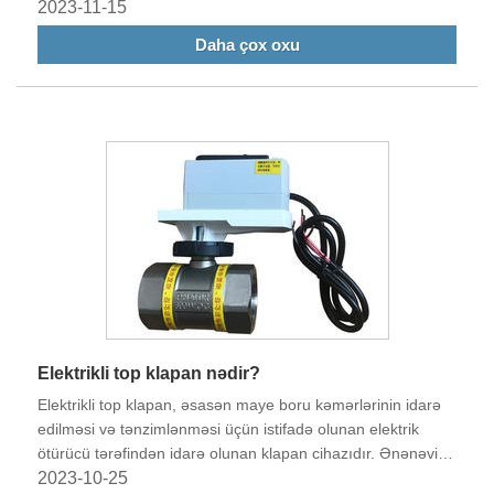
evin istilik sistemi, istər sənaye prosesi, istərsə də
2023-11-15
avtomobilin soyutma sistemi olsun, termostatik klapanlar
Daha çox oxu
sistemin optimal temperaturda işləməsində rol oynayır.
Elektrikli top klapan nədir?
Elektrikli top klapan, əsasən maye boru kəmərlərinin idarə
edilməsi və tənzimlənməsi üçün istifadə olunan elektrik
ötürücü tərəfindən idarə olunan klapan cihazıdır. Ənənəvi əl
ilə işləmə metodundan fərqli olaraq, elektrik top klapanları
2023-10-25