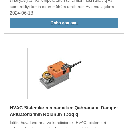
sirkulyasiyası və temperaturun tənzimlənməsi rahatlıq və
səmərəliliyi təmin edən mühüm amillərdir. Avtomatlaşdırma
idarəetmə sisteminin əsas komponenti kimi damper
2024-06-18
ötürücüsü hava axınının tənzimlənməsində və idarə
Daha çox oxu
olunmasında mühüm rol oynayır.
HVAC Sistemlərinin naməlum Qəhrəmanı: Damper
Aktuatorlarının Rolunun Tədqiqi
İstilik, havalandırma və kondisioner (HVAC) sistemləri