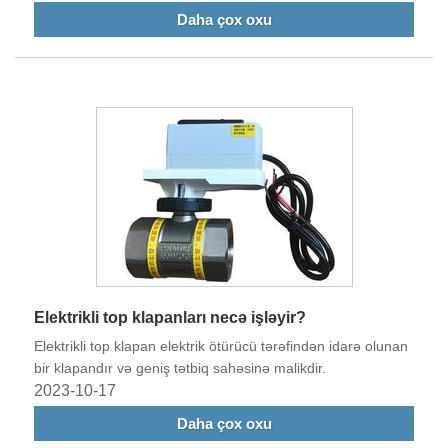
klapanın avtomatik açılması və bağlanmasını həyata
Daha çox oxu
keçirmək üçün elektrik ötürücüləri tərəfindən idarə olunur,
beləliklə sənaye, ticarət və məişət sahələrində mayenin
idarə edilməsi üçün daha səmərəli və rahat həllər təmin
edir.
Elektrikli top klapanları necə işləyir?
Elektrikli top klapan elektrik ötürücü tərəfindən idarə olunan
bir klapandır və geniş tətbiq sahəsinə malikdir.
2023-10-17
Daha çox oxu