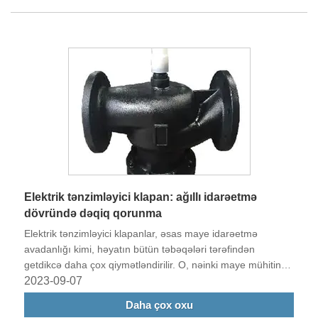
Elektrik tənzimləyici klapan: ağıllı idarəetmə
dövründə dəqiq qorunma
Elektrik tənzimləyici klapanlar, əsas maye idarəetmə
avadanlığı kimi, həyatın bütün təbəqələri tərəfindən
getdikcə daha çox qiymətləndirilir. O, nəinki maye mühitin
dəqiq nəzarətinə nail ola bilər, həm də uzaqdan idarəetmə
2023-09-07
və ağıllı idarəetmə funksiyalarına malikdir.
Daha çox oxu