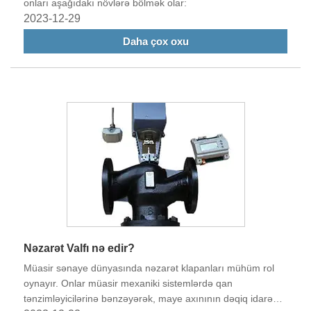
onları aşağıdakı növlərə bölmək olar:
2023-12-29
Daha çox oxu
Nəzarət Valfı nə edir?
Müasir sənaye dünyasında nəzarət klapanları mühüm rol
oynayır. Onlar müasir mexaniki sistemlərdə qan
tənzimləyicilərinə bənzəyərək, maye axınının dəqiq idarə