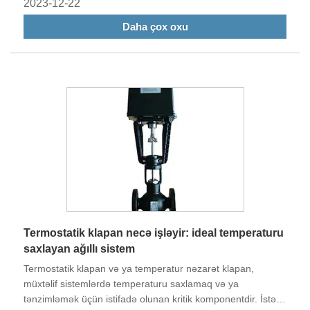
olunmasını təmin edirlər.
2023-12-22
Daha çox oxu
Termostatik klapan necə işləyir: ideal temperaturu
saxlayan ağıllı sistem
Termostatik klapan və ya temperatur nəzarət klapan,
müxtəlif sistemlərdə temperaturu saxlamaq və ya
tənzimləmək üçün istifadə olunan kritik komponentdir. İstər