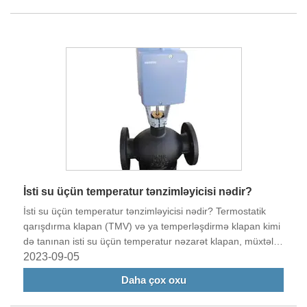
İsti su üçün temperatur tənzimləyicisi nədir?
İsti su üçün temperatur tənzimləyicisi nədir? Termostatik
qarışdırma klapan (TMV) və ya temperləşdirmə klapan kimi
də tanınan isti su üçün temperatur nəzarət klapan, müxtəlif
tətbiqlərdə isti suyun təhlükəsiz və sabit temperaturunu
2023-09-05
idarə etmək və saxlamaq üçün istifadə edilən bir cihazdır.
Daha çox oxu
Əsasən həddindən artıq isti suyun səbəb olduğu yanma və
ya yanmaların qarşısını almaq üçün istifadə olunur.