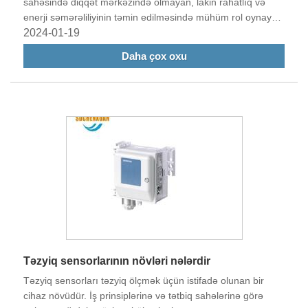
sahəsində diqqət mərkəzində olmayan, lakin rahatlıq və
enerji səmərəliliyinin təmin edilməsində mühüm rol oynayan
bir komponent var. Bu komponent damper ötürücüsüdür,
2024-01-19
yaşayış, ticarət və sənaye mühitlərində hava axınının dəqiq
Daha çox oxu
idarə edilməsi üçün çox vaxt diqqətdən kənarda qalan bir
cihazdır.
Təzyiq sensorlarının növləri nələrdir
Təzyiq sensorları təzyiq ölçmək üçün istifadə olunan bir
cihaz növüdür. İş prinsiplərinə və tətbiq sahələrinə görə