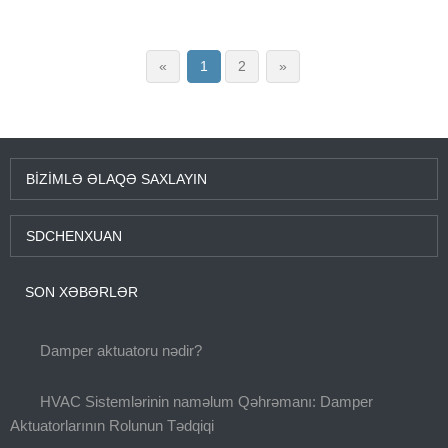
«
1
2
»
BIZIMLƏ ƏLAQƏ SAXLAYIN
SDCHENXUAN
SON XƏBƏRLƏR
Damper aktuatoru nədir?
HVAC Sistemlərinin naməlum Qəhrəmanı: Damper
Aktuatorlarının Rolunun Tədqiqi