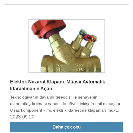
Elektrik Nəzarət Klapanı: Müasir Avtomatik
İdarəetmənin Açarı
Texnologiyanın davamlı tərəqqisi ilə sənayenin
avtomatlaşdırılması sahəsi də böyük inkişafa nail olmuşdur.
Əsas komponent kimi, elektrik idarəetmə klapanları müxtəlif
sənaye sahələrində geniş istifadə olunur, istehsal
2023-09-20
proseslərinin sabitliyinə və səmərəliliyinə mühüm töhfələr
Daha çox oxu
verir.