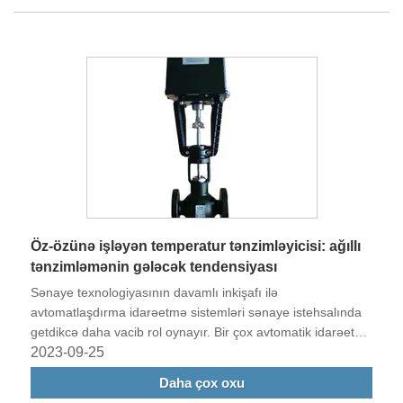
Öz-özünə işləyən temperatur tənzimləyicisi: ağıllı
tənzimləmənin gələcək tendensiyası
Sənaye texnologiyasının davamlı inkişafı ilə
avtomatlaşdırma idarəetmə sistemləri sənaye istehsalında
getdikcə daha vacib rol oynayır. Bir çox avtomatik idarəetmə
avadanlığı arasında öz-özünə işləyən temperatur
2023-09-25
tənzimləyici klapanlar unikal xüsusiyyətlərinə və geniş tətbiq
Daha çox oxu
sahəsinə görə çox diqqət çəkmişdir.