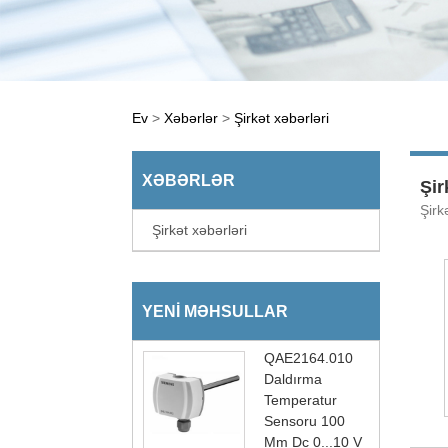
Ev
>
Xəbərlər
>
Şirkət xəbərləri
XƏBƏRLƏR
Şir
Şirk
Şirkət xəbərləri
YENI MƏHSULLAR
QAE2164.010
Daldırma
Temperatur
Sensoru 100
Mm Dc 0...10 V