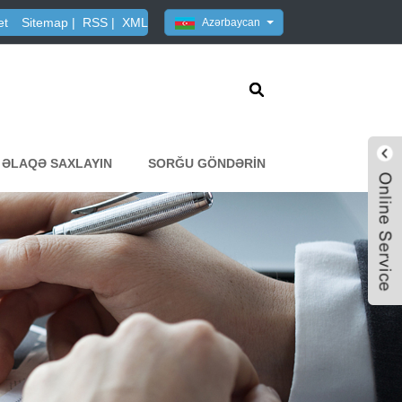
et
Sitemap
|
RSS
|
XML
Azərbaycan
 ƏLAQƏ SAXLAYIN
SORĞU GÖNDƏRIN