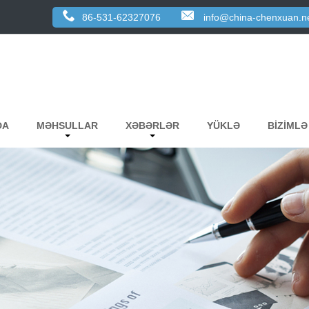
86-531-62327076
info@china-chenxuan.n
DA
MƏHSULLAR
XƏBƏRLƏR
YÜKLƏ
BIZIMLƏ