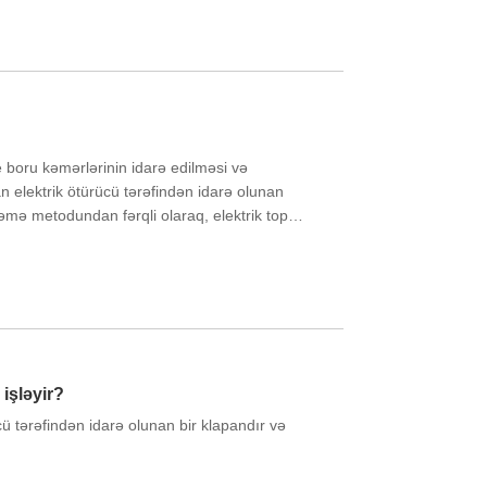
ayır.
e boru kəmərlərinin idarə edilməsi və
n elektrik ötürücü tərəfindən idarə olunan
şləmə metodundan fərqli olaraq, elektrik top
ılması və bağlanmasını həyata keçirmək üçün
rə olunur, beləliklə sənaye, ticarət və məişət
si üçün daha səmərəli və rahat həllər təmin
 işləyir?
ücü tərəfindən idarə olunan bir klapandır və