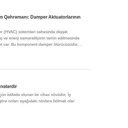
m Qəhrəmanı: Damper Aktuatorlarının
ner (HVAC) sistemləri sahəsində diqqət
q və enerji səmərəliliyinin təmin edilməsində
t var. Bu komponent damper ötürücüsüdür,
ərində hava axınının dəqiq idarə edilməsi üçün
bir cihazdır.
 nələrdir
ün istifadə olunan bir cihaz növüdür. İş
 görə onları aşağıdakı növlərə bölmək olar: