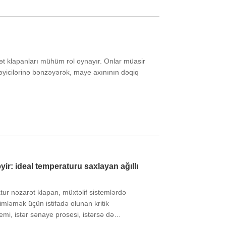
t klapanları mühüm rol oynayır. Onlar müasir
əyicilərinə bənzəyərək, maye axınının dəqiq
yir: ideal temperaturu saxlayan ağıllı
ur nəzarət klapan, müxtəlif sistemlərdə
mləmək üçün istifadə olunan kritik
stemi, istər sənaye prosesi, istərsə də
, termostatik klapanlar sistemin optimal