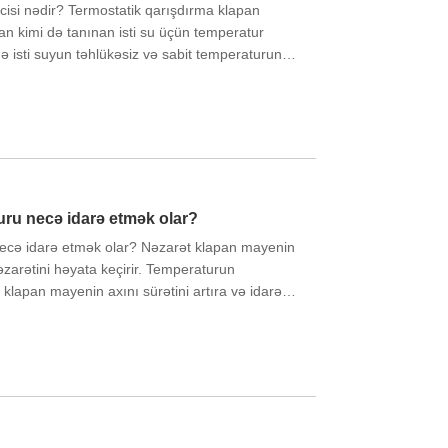
icisi nədir? Termostatik qarışdırma klapan
n kimi də tanınan isti su üçün temperatur
də isti suyun təhlükəsiz və sabit temperaturunu
ifadə edilən bir cihazdır. Əsasən həddindən
nma və ya yanmaların qarşısını almaq üçün
turu necə idarə etmək olar?
necə idarə etmək olar? Nəzarət klapan mayenin
zarətini həyata keçirir. Temperaturun
 klapan mayenin axını sürətini artıra və idarə
rə bilər və bununla da temperaturu artırır.