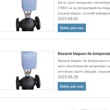
İsti su üçün temperatur tənzimləy
(TMV) və ya temperləşdirmə klapa
nəzarət klapan, müxtəlif tətbiqlər
idarə etmək və saxlamaq üçün ist
2023-09-05
artıq isti suyun səbəb olduğu ya
Daha çox oxu
istifadə olunur.
Nəzarət klapanı ilə tempera
Nəzarət klapanı ilə temperaturu 
axını tənzimləyərək temperatur nə
artırılması lazım olduqda, nəzarət
olunan mühitə daha çox istilik ötü
2023-08-28
Daha çox oxu