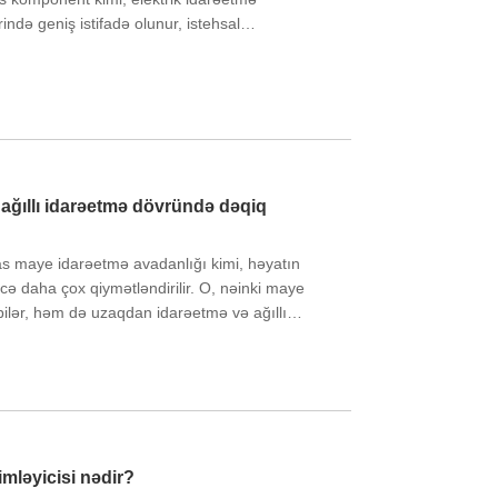
ində geniş istifadə olunur, istehsal
əliliyinə mühüm töhfələr verir.
: ağıllı idarəetmə dövründə dəqiq
əsas maye idarəetmə avadanlığı kimi, həyatın
cə daha çox qiymətləndirilir. O, nəinki maye
 bilər, həm də uzaqdan idarəetmə və ağıllı
imləyicisi nədir?