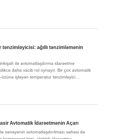
tənzimləyicisi: ağıllı tənzimləmənin
inkişafı ilə avtomatlaşdırma idarəetmə
dikcə daha vacib rol oynayır. Bir çox avtomatik
-özünə işləyən temperatur tənzimləyici
 və geniş tətbiq sahəsinə görə çox diqqət
üasir Avtomatik İdarəetmənin Açarı
ilə sənayenin avtomatlaşdırılması sahəsi də
s komponent kimi, elektrik idarəetmə