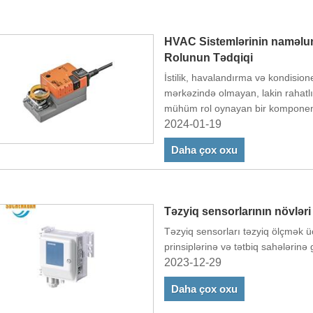
HVAC Sistemlərinin naməlu
Rolunun Tədqiqi
İstilik, havalandırma və kondisio
mərkəzində olmayan, lakin rahatlı
mühüm rol oynayan bir komponen
yaşayış, ticarət və sənaye mühitl
2024-01-19
çox vaxt diqqətdən kənarda qalan 
Daha çox oxu
Təzyiq sensorlarının növləri
Təzyiq sensorları təzyiq ölçmək üç
prinsiplərinə və tətbiq sahələrinə
2023-12-29
Daha çox oxu