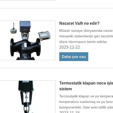
Nəzarət Valfı nə edir?
Müasir sənaye dünyasında nəzarə
mexaniki sistemlərdə qan tənziml
idarə olunmasını təmin edirlər.
2023-12-22
Daha çox oxu
Termostatik klapan necə işlə
sistem
Termostatik klapan və ya temperat
temperaturu saxlamaq və ya tənzi
komponentdir. İstər evin istilik si
avtomobilin soyutma sistemi olsun
2023-11-15