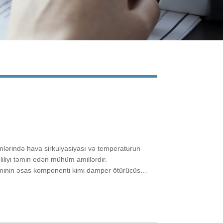
Live
mlərində hava sirkulyasiyası və temperaturun
iliyi təmin edən mühüm amillərdir.
minin əsas komponenti kimi damper ötürücüsü
və idarə olunmasında mühüm rol oynayır.