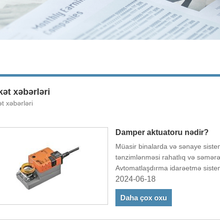
kət xəbərləri
ət xəbərləri
Damper aktuatoru nədir?
Müasir binalarda və sənaye siste
tənzimlənməsi rahatlıq və səmərəl
Avtomatlaşdırma idarəetmə siste
hava axınının tənzimlənməsində 
2024-06-18
Daha çox oxu