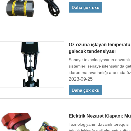
Daha çox oxu
Öz-özünə işləyən temperatur 
gələcək tendensiyası
Sənaye texnologiyasının davamlı 
sistemləri sənaye istehsalında get
idarəetmə avadanlığı arasında öz
klapanlar unikal xüsusiyyətlərinə
2023-09-25
çəkmişdir.
Daha çox oxu
Elektrik Nəzarət Klapanı: M
Texnologiyanın davamlı tərəqqisi 
böyük inkişafa nail olmuşdur. Əsa