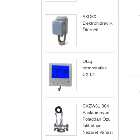
SKD60
Elektrohidravlik
Ötürücü
Otaq
termostatları
CX-04
CXZW61 304
Paslanmayan
Poladdan Özü
İstifadəyə
Nəzarət Vanası