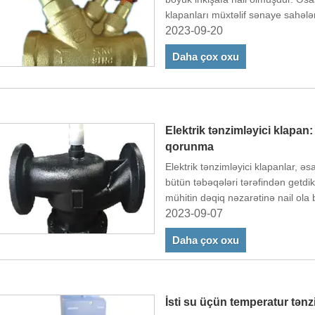
klapanları müxtəlif sənaye sahələr
proseslərinin sabitliyinə və səmər
2023-09-20
Daha çox oxu
Elektrik tənzimləyici klapan
qorunma
Elektrik tənzimləyici klapanlar, 
bütün təbəqələri tərəfindən getdik
mühitin dəqiq nəzarətinə nail ola
idarəetmə funksiyalarına malikdir.
2023-09-07
Daha çox oxu
İsti su üçün temperatur tənz