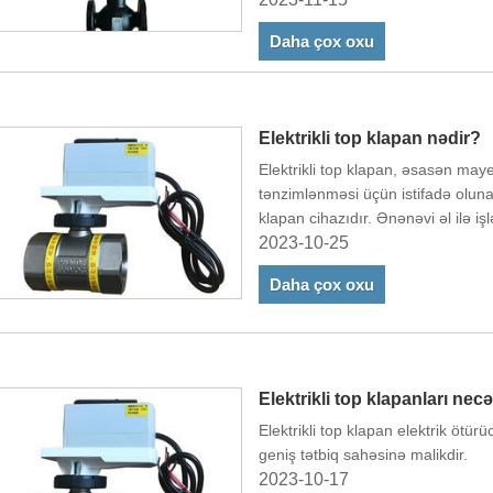
temperaturda işləməsində rol oyn
Daha çox oxu
Elektrikli top klapan nədir?
Elektrikli top klapan, əsasən may
tənzimlənməsi üçün istifadə oluna
klapan cihazıdır. Ənənəvi əl ilə i
klapanları klapanın avtomatik aç
2023-10-25
elektrik ötürücüləri tərəfindən ida
Daha çox oxu
sahələrində mayenin idarə edilmə
edir.
Elektrikli top klapanları necə
Elektrikli top klapan elektrik ötür
geniş tətbiq sahəsinə malikdir.
2023-10-17