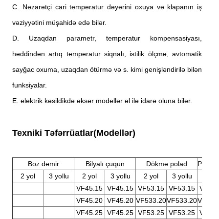
C. Nəzarətçi cari temperatur dəyərini oxuya və klapanın iş
vəziyyətini müşahidə edə bilər.
D. Uzaqdan parametr, temperatur kompensasiyası,
həddindən artıq temperatur siqnalı, istilik ölçmə, avtomatik
sayğac oxuma, uzaqdan ötürmə və s. kimi genişləndirilə bilən
funksiyalar.
E. elektrik kəsildikdə əksər modellər əl ilə idarə oluna bilər.
Texniki Təfərrüatlar(Modellər)
Boz dəmir
Bilyalı çuqun
Dökmə polad
Pasla
2 yol
3 yollu
2 yol
3 yollu
2 yol
3 yollu
2 yo
VF45.15
VF45.15
VF53.15
VF53.15
VF61.
VF45.20
VF45.20
VF533.20
VF533.20
VF613
VF45.25
VF45.25
VF53.25
VF53.25
VF61.