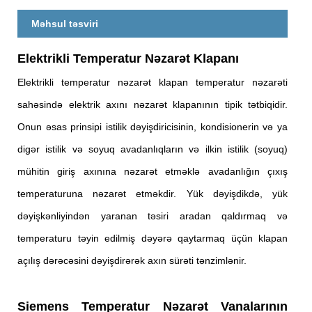
Məhsul təsviri
Elektrikli Temperatur Nəzarət Klapanı
Elektrikli temperatur nəzarət klapan temperatur nəzarəti
sahəsində elektrik axını nəzarət klapanının tipik tətbiqidir.
Onun əsas prinsipi istilik dəyişdiricisinin, kondisionerin və ya
digər istilik və soyuq avadanlıqların və ilkin istilik (soyuq)
mühitin giriş axınına nəzarət etməklə avadanlığın çıxış
temperaturuna nəzarət etməkdir. Yük dəyişdikdə, yük
dəyişkənliyindən yaranan təsiri aradan qaldırmaq və
temperaturu təyin edilmiş dəyərə qaytarmaq üçün klapan
açılış dərəcəsini dəyişdirərək axın sürəti tənzimlənir.
Siemens Temperatur Nəzarət Vanalarının