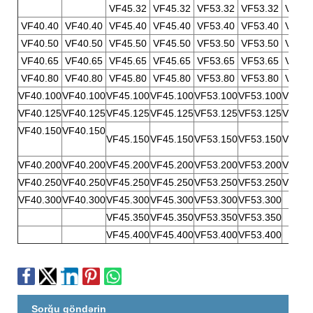
VF45.32
VF45.32
VF53.32
VF53.32
VF61.
VF40.40
VF40.40
VF45.40
VF45.40
VF53.40
VF53.40
VF61.
VF40.50
VF40.50
VF45.50
VF45.50
VF53.50
VF53.50
VF61.
VF40.65
VF40.65
VF45.65
VF45.65
VF53.65
VF53.65
VF61.
VF40.80
VF40.80
VF45.80
VF45.80
VF53.80
VF53.80
VF61.
VF40.100
VF40.100
VF45.100
VF45.100
VF53.100
VF53.100
VF61.
VF40.125
VF40.125
VF45.125
VF45.125
VF53.125
VF53.125
VF61.
VF40.150
VF40.150
VF45.150
VF45.150
VF53.150
VF53.150
VF61.
VF40.200
VF40.200
VF45.200
VF45.200
VF53.200
VF53.200
VF61.
VF40.250
VF40.250
VF45.250
VF45.250
VF53.250
VF53.250
VF61.
VF40.300
VF40.300
VF45.300
VF45.300
VF53.300
VF53.300
VF45.350
VF45.350
VF53.350
VF53.350
VF45.400
VF45.400
VF53.400
VF53.400
Sorğu göndərin