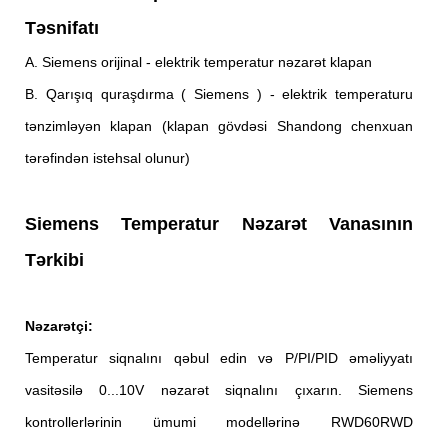
Təsnifatı
A. Siemens orijinal - elektrik temperatur nəzarət klapan
B. Qarışıq quraşdırma ( Siemens ) - elektrik temperaturu
tənzimləyən klapan (klapan gövdəsi Shandong chenxuan
tərəfindən istehsal olunur)
Siemens Temperatur Nəzarət Vanasının
Tərkibi
Nəzarətçi:
Temperatur siqnalını qəbul edin və P/PI/PID əməliyyatı
vasitəsilə 0...10V nəzarət siqnalını çıxarın. Siemens
kontrollerlərinin ümumi modellərinə RWD60RWD