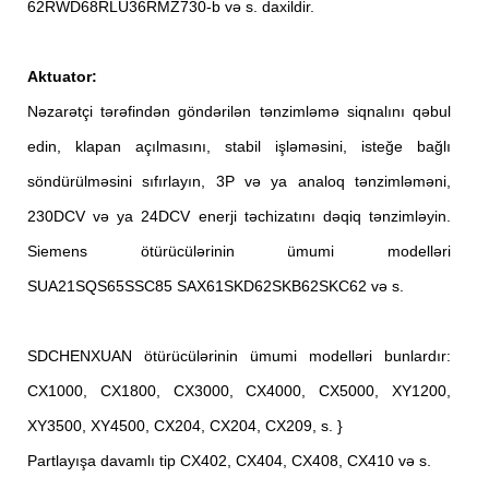
62RWD68RLU36RMZ730-b və s. daxildir.
Aktuator:
Nəzarətçi tərəfindən göndərilən tənzimləmə siqnalını qəbul
edin, klapan açılmasını, stabil işləməsini, isteğe bağlı
söndürülməsini sıfırlayın, 3P və ya analoq tənzimləməni,
230DCV və ya 24DCV enerji təchizatını dəqiq tənzimləyin.
Siemens ötürücülərinin ümumi modelləri
SUA21SQS65SSC85 SAX61SKD62SKB62SKC62 və s.
SDCHENXUAN ötürücülərinin ümumi modelləri bunlardır:
CX1000, CX1800, CX3000, CX4000, CX5000, XY1200,
XY3500, XY4500, CX204, CX204, CX209, s. }
Partlayışa davamlı tip CX402, CX404, CX408, CX410 və s.