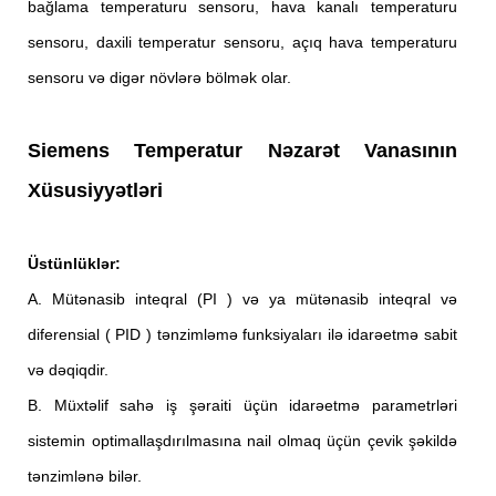
bağlama temperaturu sensoru, hava kanalı temperaturu
sensoru, daxili temperatur sensoru, açıq hava temperaturu
sensoru və digər növlərə bölmək olar.
Siemens Temperatur Nəzarət Vanasının
Xüsusiyyətləri
Üstünlüklər:
A. Mütənasib inteqral (PI ) və ya mütənasib inteqral və
diferensial ( PID ) tənzimləmə funksiyaları ilə idarəetmə sabit
və dəqiqdir.
B. Müxtəlif sahə iş şəraiti üçün idarəetmə parametrləri
sistemin optimallaşdırılmasına nail olmaq üçün çevik şəkildə
tənzimlənə bilər.