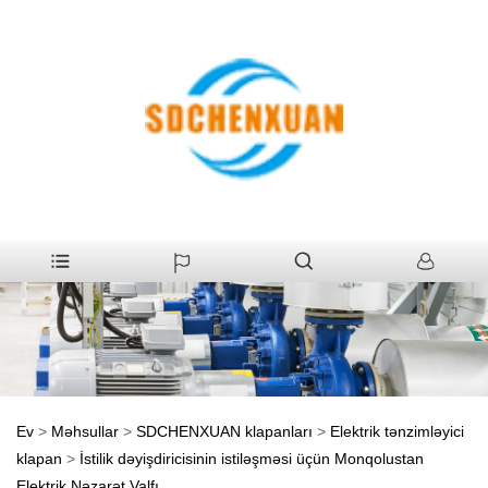
Ev
>
Məhsullar
>
SDCHENXUAN klapanları
>
Elektrik tənzimləyici
klapan
>
İstilik dəyişdiricisinin istiləşməsi üçün Monqolustan
Elektrik Nəzarət Valfı