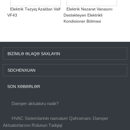
Elektrik Təzyiq Azaldan Valf
Elektrik Nəzarət Vanasını
VF43
Dəstəkləyən Elektrikli
Kondisioner Bölməsi
BIZIMLƏ ƏLAQƏ SAXLAYIN
SDCHENXUAN
SON XƏBƏRLƏR
Damper aktuatoru nədir?
HVAC Sistemlərinin naməlum Qəhrəmanı: Damper
Aktuatorlarının Rolunun Tədqiqi