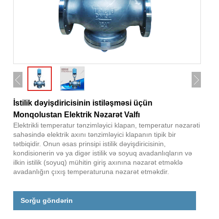
İstilik dəyişdiricisinin istiləşməsi üçün
Monqolustan Elektrik Nəzarət Valfı
Elektrikli temperatur tənzimləyici klapan, temperatur nəzarəti
sahəsində elektrik axını tənzimləyici klapanın tipik bir
tətbiqidir. Onun əsas prinsipi istilik dəyişdiricisinin,
kondisionerin və ya digər istilik və soyuq avadanlıqların və
ilkin istilik (soyuq) mühitin giriş axınına nəzarət etməklə
avadanlığın çıxış temperaturuna nəzarət etməkdir.
Sorğu göndərin