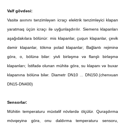
Valf gövdəsi:
Vasitə axınını tənzimləyən icraçı elektrik tənzimləyici klapan
yaratmaq üçün icraçı ilə uyğunlaşdırılır. Siemens klapanları
aşağıdakılara bölünür: mis klapanlar, çuqun klapanlar, çevik
dəmir klapanlar, tökmə polad klapanlar; Bağlantı rejiminə
görə, o, bölünə bilər: yivli birləşmə və flanşlı birləşmə
klapanları; İstifadə olunan mühitə görə, su klapanı və buxar
klapanına bölünə bilər. Diametr DN10 ... DN150.(chenxuan
DN15-DN400)
Sensorlar:
Mühitin temperaturu müxtəlif növlərdə ölçülür. Quraşdırma
mövqeyinə görə, onu daldırma temperaturu sensoru,